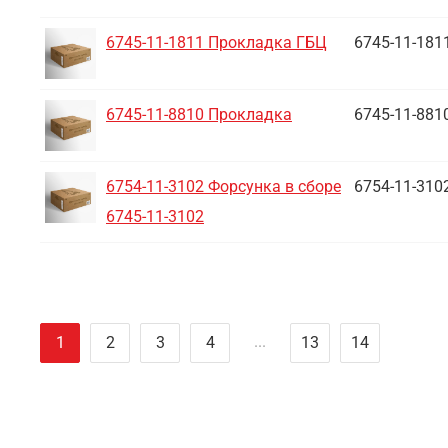
6745-11-1811 Прокладка ГБЦ
6745-11-181
6745-11-8810 Прокладка
6745-11-881
6754-11-3102 Форсунка в сборе
6754-11-310
6745-11-3102
...
1
2
3
4
13
14