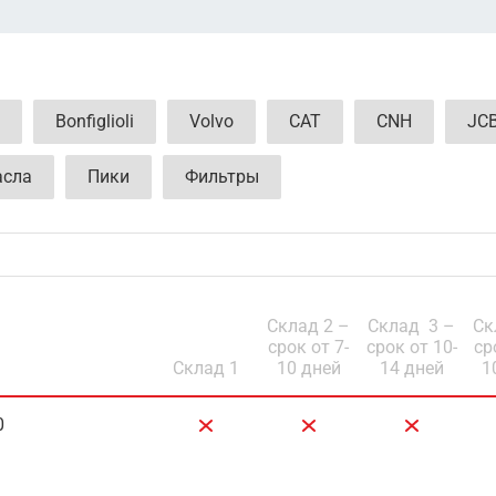
Bonfiglioli
Volvo
CAT
CNH
JC
сла
Пики
Фильтры
Склад 2 –
Cклад 3 –
Ск
срок от 7-
срок от 10-
ср
Склад 1
10 дней
14 дней
1
0