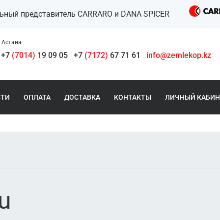
льный представитель CARRARO и DANA SPICER
Астана
+7
(7014)
19 09 05
+7
(7172)
67 71 61
info@zemlekop.kz
СТИ
ОПЛАТА
ДОСТАВКА
КОНТАКТЫ
ЛИЧНЫЙ КАБИН
u