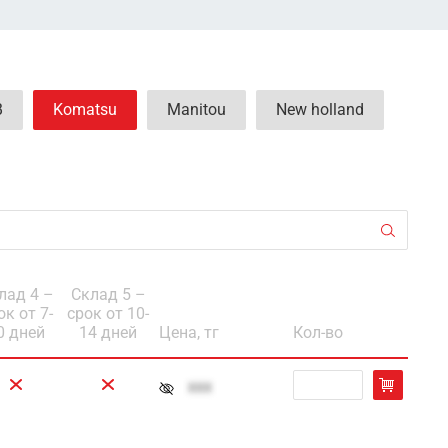
B
Komatsu
Manitou
New holland
лад 4 –
Склад 5 –
ок от 7-
срок от 10-
0 дней
14 дней
Цена, тг
Кол-во
xxx