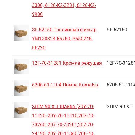
3300, 6128-K2-3231, 6128-K2-
9900
SF-52150 Топливный фильтр
SF-52150
YM120324-55760, P550745,
FF230
12F-70-31281 Кромка режущая
12F-70-3128
6206-61-1104 Помпа Komatsu
6206-61-110
SHIM 90 X 1 Шайба (20Y-70-
SHIM 90 X 1
11420, 20Y-70-11410,207-70-
73260, 207-70-73261,207-70-
24190, 20Y-70-11360,206-70-