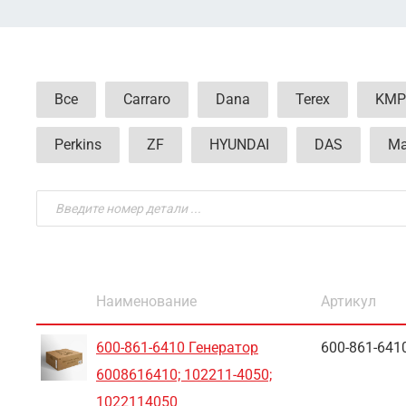
Все
Carraro
Dana
Terex
KMP
Perkins
ZF
HYUNDAI
DAS
Ма
Наименование
Артикул
600-861-6410 Генератор
600-861-641
6008616410; 102211-4050;
1022114050