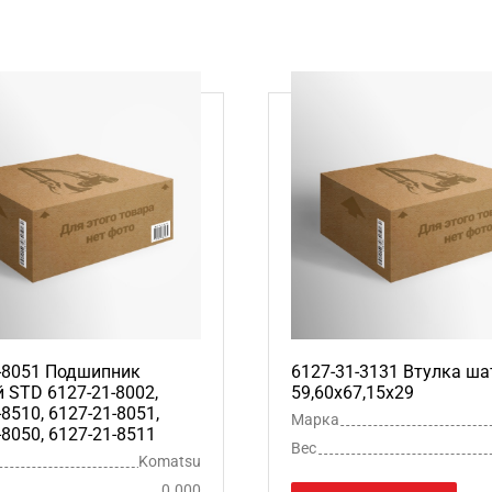
-8051 Подшипник
6127-31-3131 Втулка ша
 STD 6127-21-8002,
59,60х67,15х29
-8510, 6127-21-8051,
Марка
-8050, 6127-21-8511
Вес
Komatsu
0.000