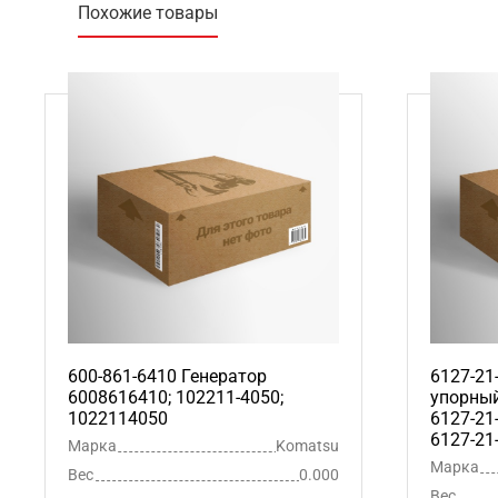
Похожие товары
600-861-6410 Генератор
6127-21
6008616410; 102211-4050;
упорный
1022114050
6127-21
6127-21
Марка
Komatsu
Марка
Вес
0.000
Вес