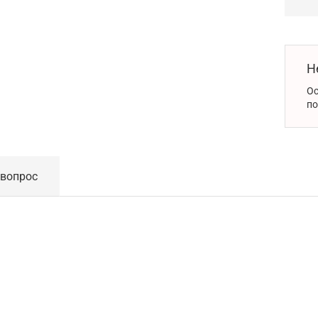
Н
Ос
по
 вопрос