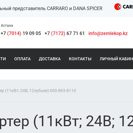
льный представитель CARRARO и DANA SPICER
Астана
+7
(7014)
19 09 05
+7
(7172)
67 71 61
info@zemlekop.kz
СТИ
ОПЛАТА
ДОСТАВКА
КОНТАКТЫ
ЛИЧНЫЙ КАБИН
ер (11кВт; 24В; 12зубьев) 600-863-8110
тер (11кВт; 24В; 1