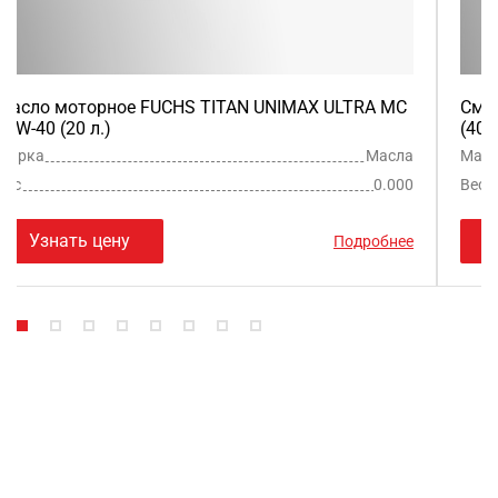
Масло моторное FUCHS TITAN UNIMAX ULTRA MC
Сма
10W-40 (20 л.)
(400
Марка
Масла
Мар
Вес
0.000
Вес
Узнать цену
Подробнее