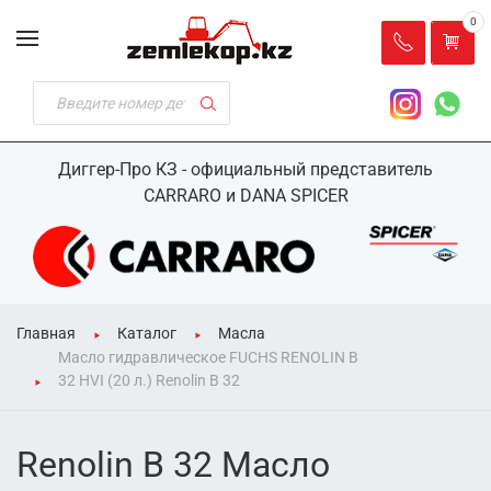
0
Диггер-Про КЗ - официальный представитель
CARRARO и DANA SPICER
Главная
Каталог
Масла
Масло гидравлическое FUCHS RENOLIN B
32 HVI (20 л.) Renolin B 32
Renolin B 32 Масло