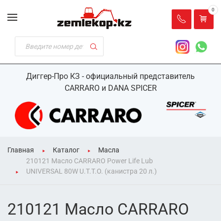
0
Диггер-Про КЗ - официальный представитель
CARRARO и DANA SPICER
Главная
Каталог
Масла
210121 Масло CARRARO Power Life Lub
UNIVERSAL 80W U.T.T.O. (канистра 20 л.)
210121 Масло CARRARO