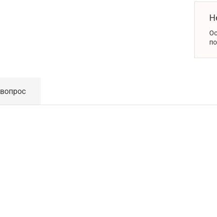
Н
Ос
по
 вопрос