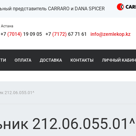
льный представитель CARRARO и DANA SPICER
Астана
+7
(7014)
19 09 05
+7
(7172)
67 71 61
info@zemlekop.kz
СТИ
ОПЛАТА
ДОСТАВКА
КОНТАКТЫ
ЛИЧНЫЙ КАБИН
к 212.06.055.01^
ник 212.06.055.01^