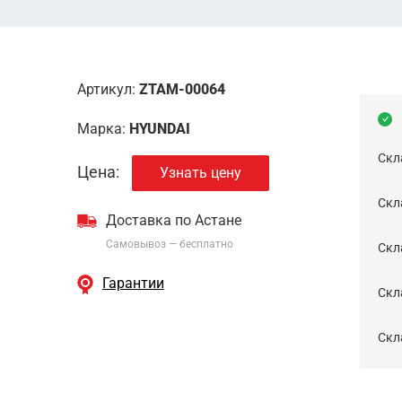
Артикул:
ZTAM-00064
Марка:
HYUNDAI
Скл
Цена:
Узнать цену
Скла
Доставка по Астане
Самовывоз — бесплатно
Cкл
Гарантии
Скла
Скла