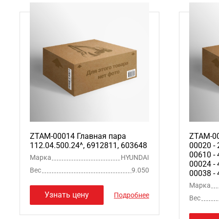
ZTAM-00014 Главная пара
ZTAM-00
112.04.500.24^, 6912811, 603648
00020 - 
00610 - 
Марка
HYUNDAI
00024 - 
Вес
9.050
00038 - 
Марка
Узнать цену
Подробнее
Вес