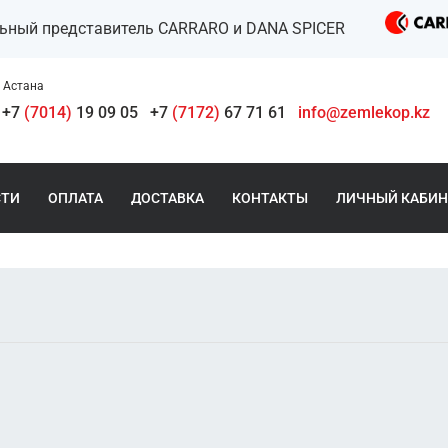
льный представитель CARRARO и DANA SPICER
Астана
+7
(7014)
19 09 05
+7
(7172)
67 71 61
info@zemlekop.kz
СТИ
ОПЛАТА
ДОСТАВКА
КОНТАКТЫ
ЛИЧНЫЙ КАБИН