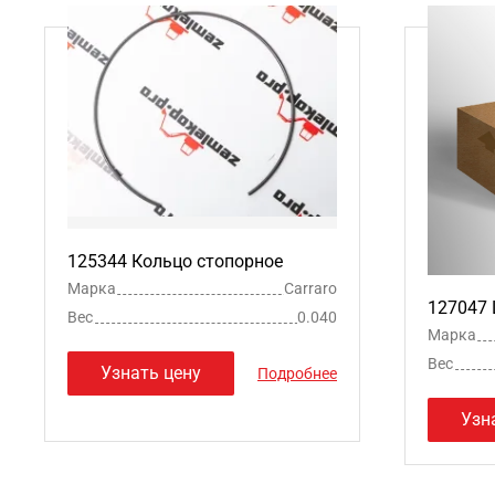
125344 Кольцо стопорное
Марка
Carraro
127047
Вес
0.040
Марка
Вес
Узнать цену
Подробнее
Узн