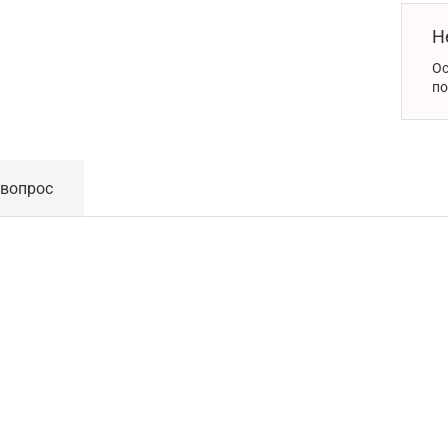
Н
Ос
по
 вопрос