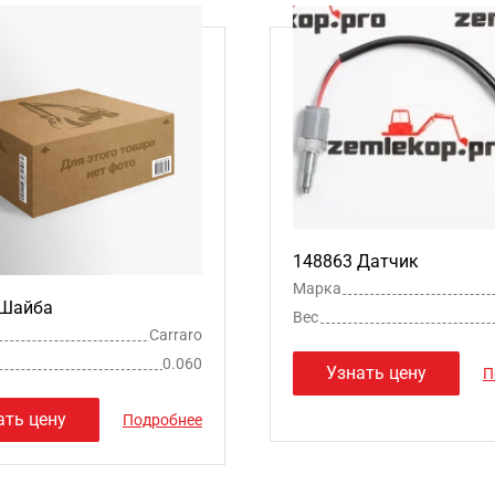
148863 Датчик
Марка
 Шайба
Вес
Carraro
0.060
Узнать цену
П
ать цену
Подробнее