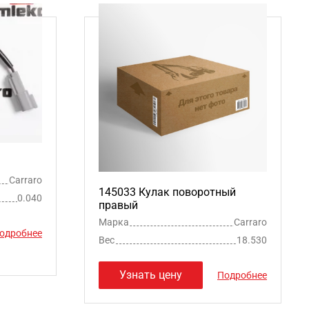
Carraro
145033 Кулак поворотный
0.040
правый
Марка
Carraro
одробнее
Вес
18.530
Узнать цену
Подробнее