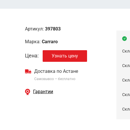
Артикул:
397803
Марка:
Carraro
Скл
Цена:
Узнать цену
Скла
Доставка по Астане
Самовывоз — бесплатно
Cкл
Гарантии
Скла
Скла