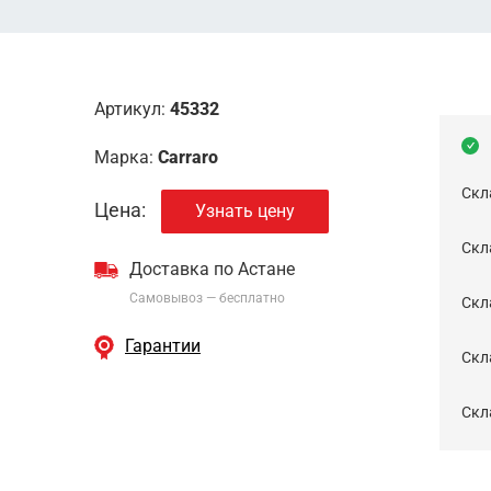
Артикул:
45332
Марка:
Carraro
Скл
Цена:
Узнать цену
Скла
Доставка по Астане
Самовывоз — бесплатно
Cкл
Гарантии
Скла
Скла