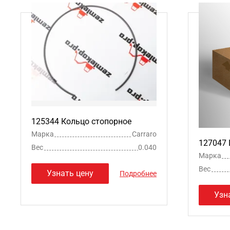
125344 Кольцо стопорное
Марка
Carraro
127047
Вес
0.040
Марка
Вес
Узнать цену
Подробнее
Узн