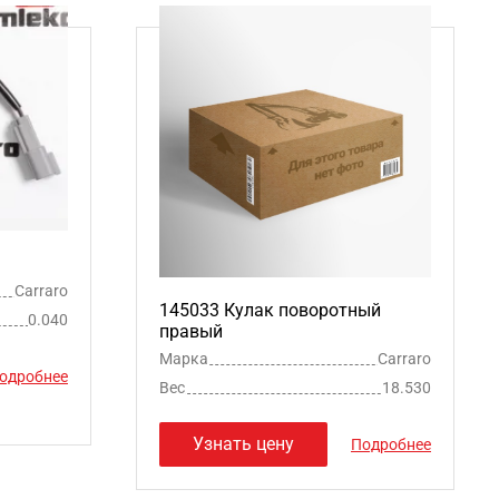
Carraro
145033 Кулак поворотный
0.040
правый
Марка
Carraro
одробнее
Вес
18.530
Узнать цену
Подробнее