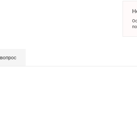
Н
Ос
по
 вопрос