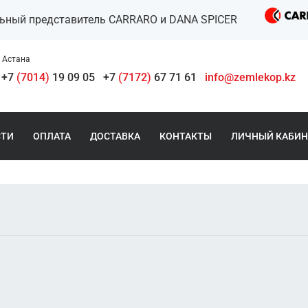
льный представитель CARRARO и DANA SPICER
Астана
+7
(7014)
19 09 05
+7
(7172)
67 71 61
info@zemlekop.kz
СТИ
ОПЛАТА
ДОСТАВКА
КОНТАКТЫ
ЛИЧНЫЙ КАБИН