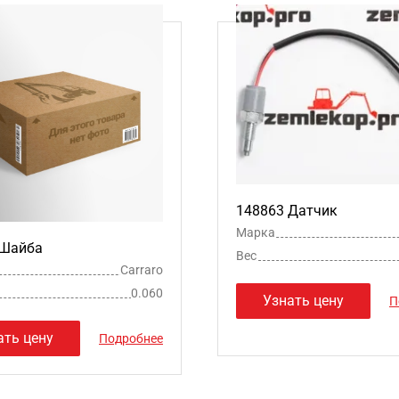
148863 Датчик
Марка
 Шайба
Вес
Carraro
0.060
Узнать цену
П
ать цену
Подробнее