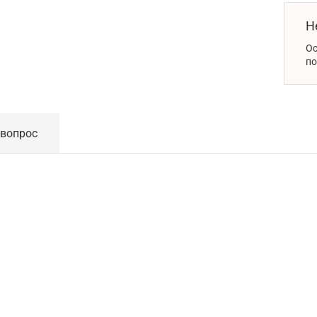
Н
Ос
по
 вопрос