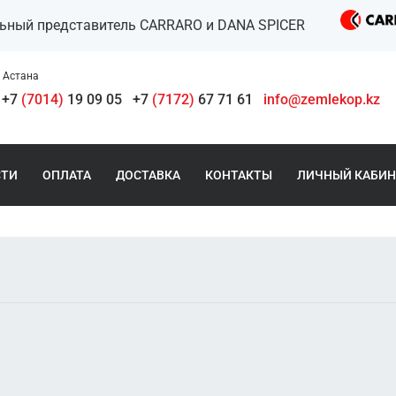
льный представитель CARRARO и DANA SPICER
Астана
+7
(7014)
19 09 05
+7
(7172)
67 71 61
info@zemlekop.kz
СТИ
ОПЛАТА
ДОСТАВКА
КОНТАКТЫ
ЛИЧНЫЙ КАБИН