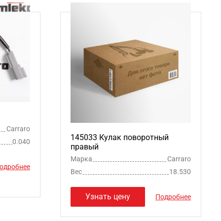
Carraro
145033 Кулак поворотный
0.040
правый
Марка
Carraro
одробнее
Вес
18.530
Узнать цену
Подробнее