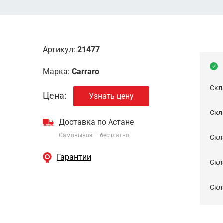
Артикул:
21477
Марка:
Carraro
Скл
Цена:
Узнать цену
Скла
Доставка по Астане
Самовывоз — бесплатно
Cкл
Гарантии
Скла
Скла