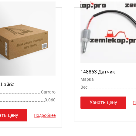
148863 Датчик
Марка
 Шайба
Вес
Carraro
0.060
Узнать цену
П
ать цену
Подробнее