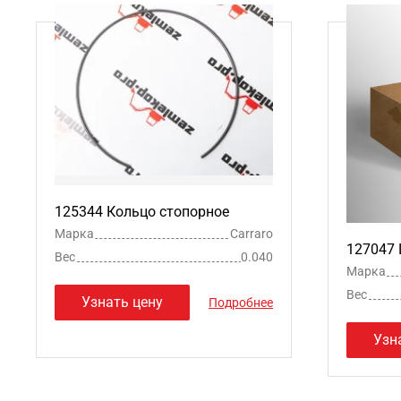
125344 Кольцо стопорное
Марка
Carraro
127047
Вес
0.040
Марка
Вес
Узнать цену
Подробнее
Узн