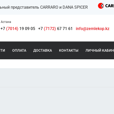
льный представитель CARRARO и DANA SPICER
Астана
+7
(7014)
19 09 05
+7
(7172)
67 71 61
info@zemlekop.kz
СТИ
ОПЛАТА
ДОСТАВКА
КОНТАКТЫ
ЛИЧНЫЙ КАБИН