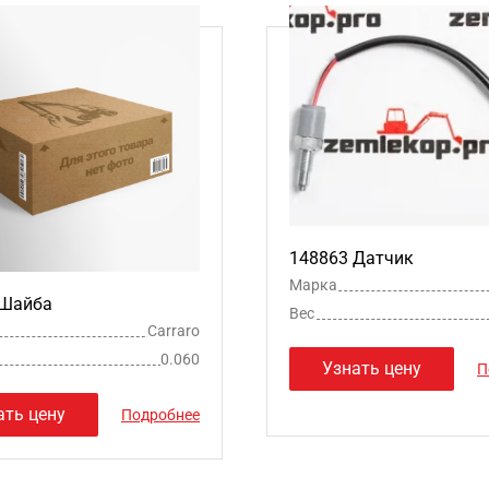
148863 Датчик
Марка
 Шайба
Вес
Carraro
0.060
Узнать цену
П
ать цену
Подробнее