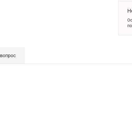
Н
Ос
по
 вопрос