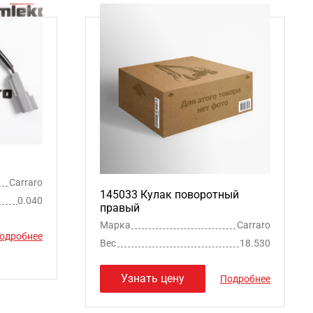
Carraro
145033 Кулак поворотный
0.040
правый
Марка
Carraro
одробнее
Вес
18.530
Узнать цену
Подробнее