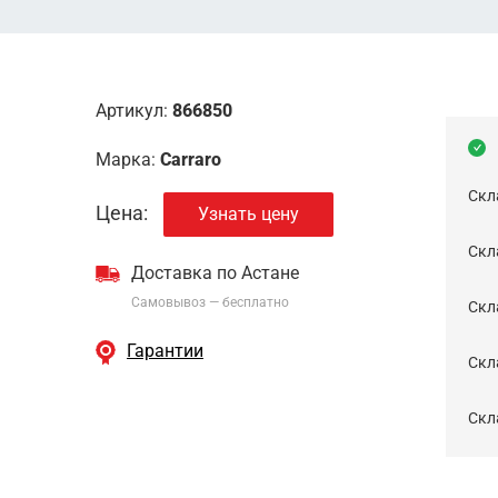
Артикул:
866850
Марка:
Carraro
Скл
Цена:
Узнать цену
Скла
Доставка по Астане
Самовывоз — бесплатно
Cкл
Гарантии
Скла
Скла