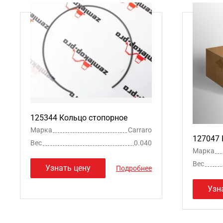
125344 Кольцо стопорное
Марка
Carraro
127047
Вес
0.040
Марка
Вес
Узнать цену
Подробнее
Узн