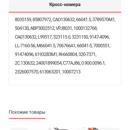
Кросс-номера
8035159, 85807972, CAO130632, 66041.5, 3789570M1,
504130, ABP3002512, VPJ8031, 1000132768,
CA0130632, L99517, 323115.0, 3231150, 9147-4096,
LL-7160-56, M66041.5, 706766A1, 66041-5, 7000551,
91474096, 6193283M1, RI-660804, 320-7371,
2C.130632, 24001899054, C77AJ86, 0.900.0096.1,
2326007570, 613063201, 10007213
Похожие товары