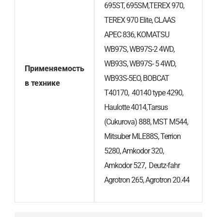
695ST, 695SM,TEREX 970,
TEREX 970 Elite, CLAAS
APEC 836, KOMATSU
WB97S, WB97S-2 4WD,
WB93S, WB97S- 5 4WD,
Применяемость
WB93S-5EO, BOBCAT
в технике
T40170, 40140 type 4290,
Haulotte 4014,Tarsus
(Cukurova) 888, MST M544,
Mitsuber MLE88S, Terrion
5280, Аmkodor 320,
Аmkodor 527, Deutz-fahr
Agrotron 265, Agrotron 20.44