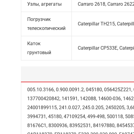
Узлы, агрегаты
Carraro 2618, Carraro 262
Погрузчик
Caterpillar TH215, Caterpi
телескопический
Каток
Caterpillar CP533E, Caterpi
грунтовый
005.10.3166, 0.900.0091.2, 045180, 056425Z221
137700420842, 141591, 142088, 14600-036, 1462
24001899115, 241.0.027, 245.0.205, 2450205, 3
3994731, 45180, 47109254, 499-498, 500118, 508
81676C1, 8300936, 83952531, 84197880, 8454537