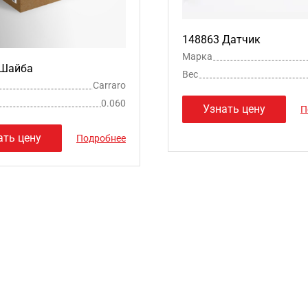
148863 Датчик
Марка
 Шайба
Вес
Carraro
0.060
Узнать цену
П
ать цену
Подробнее