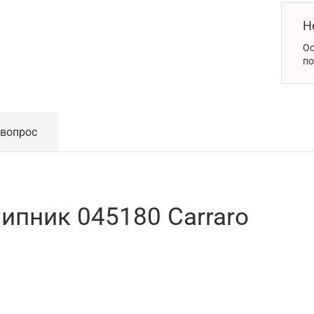
Н
Ос
по
 вопрос
пник 045180 Carraro