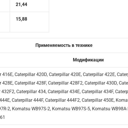
21,44
15,88
Применяемость в технике
Модификации
r 416E, Caterpillar 420D, Caterpillar 420E, Caterpillar 422E, Cater
r 428E, Caterpillar 428F, Caterpillar 428F2, Caterpillar 430D, Cate
r 432F2, Caterpillar 434, Caterpillar 434E, Caterpillar 434F, Caterp
ar 444E, Caterpillar 444F, Caterpillar 444F2, Caterpillar 450E
R-2, Komatsu WB97S-2, Komatsu WB97S-5, Komatsu WB98A-2,
L61