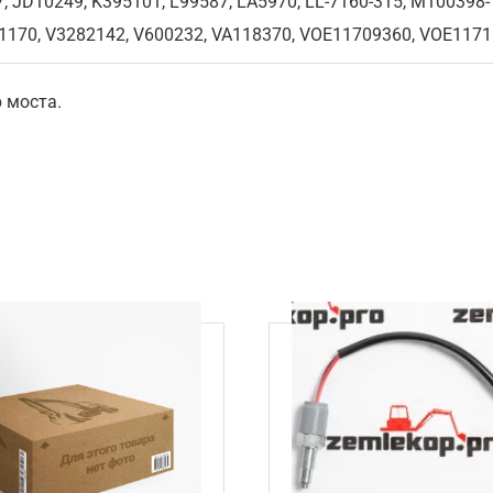
7, JD10249, K395101, L99587, LA5970, LL-7160-315, M10039
41170, V3282142, V600232, VA118370, VOE11709360, VOE117
 моста.