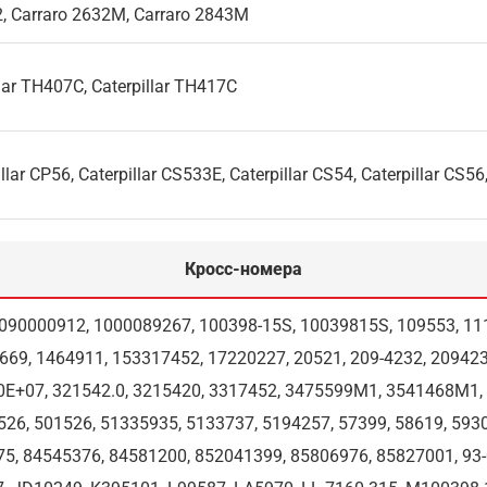
2, Carraro 2632M, Carraro 2843M
llar TH407C, Caterpillar TH417C
llar CP56, Caterpillar CS533E, Caterpillar CS54, Caterpillar CS56
Кросс-номера
, 090000912, 1000089267, 100398-15S, 10039815S, 109553, 11
669, 1464911, 153317452, 17220227, 20521, 209-4232, 20942
,60E+07, 321542.0, 3215420, 3317452, 3475599M1, 3541468M1
526, 501526, 51335935, 5133737, 5194257, 57399, 58619, 593
5, 84545376, 84581200, 852041399, 85806976, 85827001, 93-