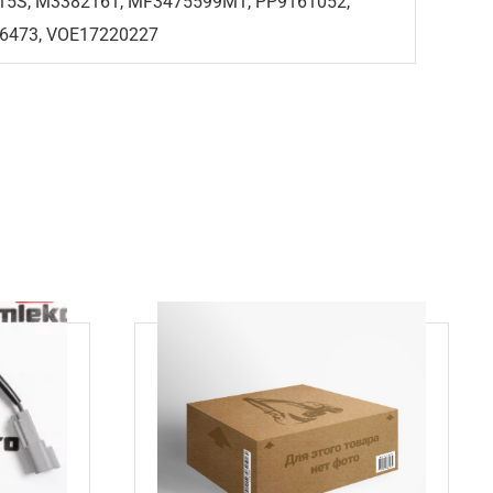
8-15S, M3382161, MF3475599M1, PP9161052,
16473, VOE17220227