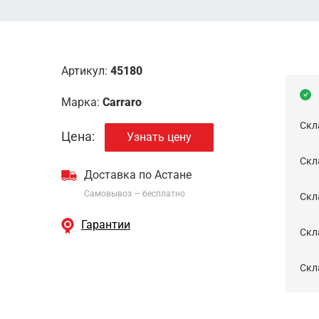
Артикул:
45180
Марка:
Carraro
Скл
Цена:
Узнать цену
Скла
Доставка по Астане
Самовывоз — бесплатно
Cкл
Гарантии
Скла
Скла