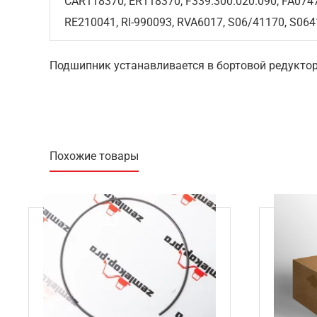
CAR118370, ER118370, F339.300.020.090, FA074
RE210041, RI-990093, RVA6017, S06/41170, S06
Подшипник устанавливается в бортовой редуктор
Похожие товары