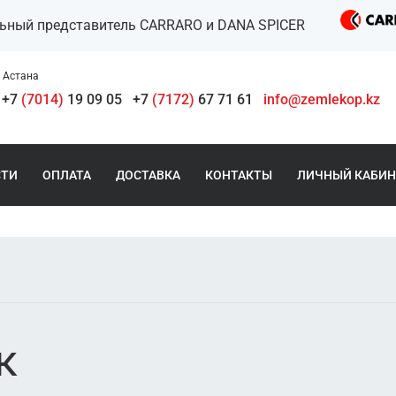
льный представитель CARRARO и DANA SPICER
Астана
+7
(7014)
19 09 05
+7
(7172)
67 71 61
info@zemlekop.kz
СТИ
ОПЛАТА
ДОСТАВКА
КОНТАКТЫ
ЛИЧНЫЙ КАБИН
к