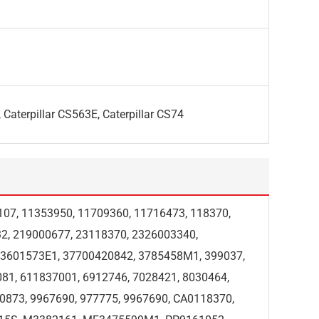
, Caterpillar CS563E, Caterpillar CS74
107, 11353950, 11709360, 11716473, 118370,
32, 219000677, 23118370, 2326003340,
, 3601573E1, 37700420842, 3785458M1, 399037,
081, 611837001, 6912746, 7028421, 8030464,
0873, 9967690, 977775, 9967690, CA0118370,