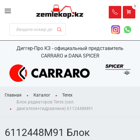
0
Диггер-Про КЗ - официальный представитель
CARRARO и DANA SPICER
Главная
Каталог
Terex
Блок радиаторов Terex (охл.
двигателя+гидравлики) 6112448M91
6112448M91 Блок