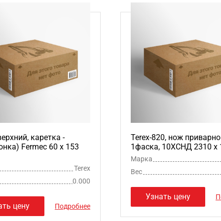
верхний, каретка -
Terex-820, нож приварно
онка) Fermec 60 x 153
1фаска, 10ХСНД 2310 х 
Марка
Terex
Вес
0.000
Узнать цену
П
ать цену
Подробнее