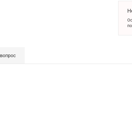
Н
Ос
по
 вопрос