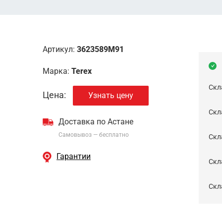
Артикул:
3623589M91
Марка:
Terex
Скл
Цена:
Узнать цену
Скла
Доставка по Астане
Самовывоз — бесплатно
Cкл
Гарантии
Скла
Скла