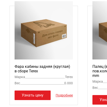
Фара кабины задняя (круглая)
Палец (
в сборе Terex
пов.кол
mm
Марка
Terex
Марка
Вес
0.000
Вес
Узнать цену
Подробнее
Узн