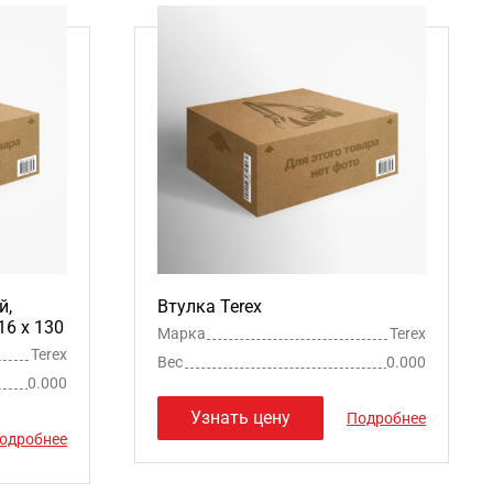
й,
Втулка Terex
16 х 130
Марка
Terex
Terex
Вес
0.000
0.000
Узнать цену
Подробнее
одробнее