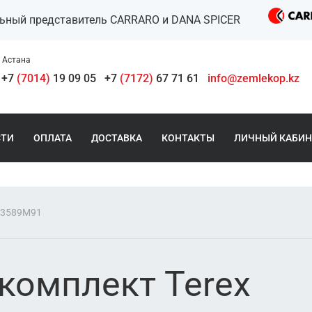
льный представитель CARRARO и DANA SPICER
Астана
+7
(7014)
19 09 05
+7
(7172)
67 71 61
info@zemlekop.kz
СТИ
ОПЛАТА
ДОСТАВКА
КОНТАКТЫ
ЛИЧНЫЙ КАБИН
23589M91
комплект Terex