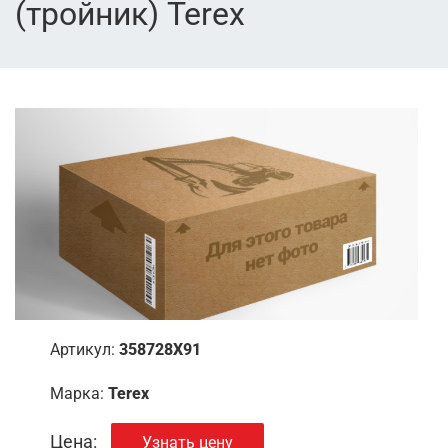
(тройник) Terex
Артикул:
358728X91
Марка:
Terex
Цена:
Узнать цену