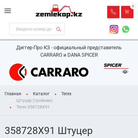
0
Диггер-Про КЗ - официальный представитель
CARRARO и DANA SPICER
Главная
Каталог
Terex
Штуцер (тройник)
Terex 358728X91
358728X91 Штуцер