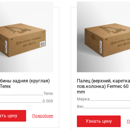
бины задняя (круглая)
Палец (верхний, каретка
Terex
пов.колонка) Fermec 60 
mm
Terex
Марка
0.000
Вес
ать цену
Подробнее
Узнать цену
П