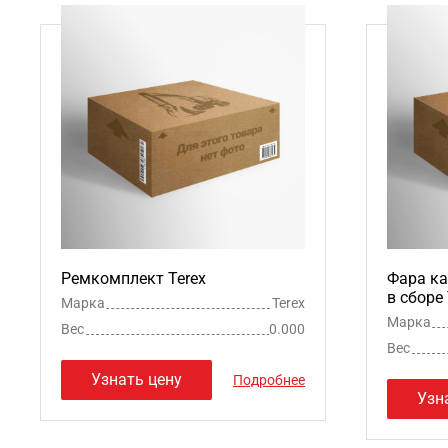
Ремкомплект Terex
Фара ка
в сборе 
Марка
Terex
Марка
Вес
0.000
Вес
Узнать цену
Подробнее
Узн