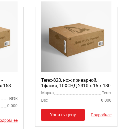
 -
Terex-820, нож приварной,
x 153
1фаска, 10ХСНД 2310 х 16 х 130
Марка
Terex
Terex
Вес
0.000
0.000
Узнать цену
Подробнее
одробнее