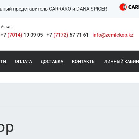
льный представитель CARRARO и DANA SPICER
Астана
+7
(7014)
19 09 05
+7
(7172)
67 71 61
info@zemlekop.kz
СТИ
ОПЛАТА
ДОСТАВКА
КОНТАКТЫ
ЛИЧНЫЙ КАБИН
ор