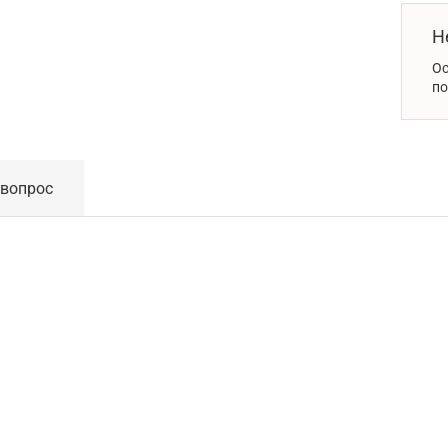
Н
Ос
по
 вопрос