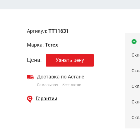
Артикул:
TT11631
Марка:
Terex
Скл
Цена:
Узнать цену
Скла
Доставка по Астане
Самовывоз — бесплатно
Cкл
Гарантии
Скла
Скла