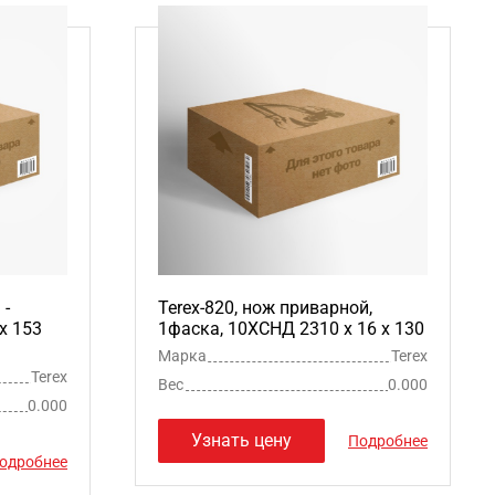
 -
Terex-820, нож приварной,
x 153
1фаска, 10ХСНД 2310 х 16 х 130
Марка
Terex
Terex
Вес
0.000
0.000
Узнать цену
Подробнее
одробнее