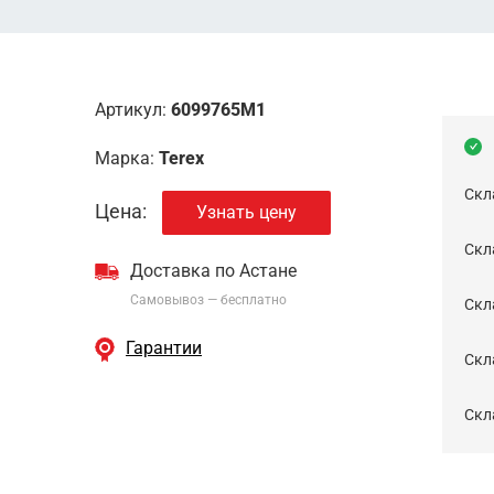
Артикул:
6099765M1
Марка:
Terex
Скл
Цена:
Узнать цену
Скла
Доставка по Астане
Самовывоз — бесплатно
Cкл
Гарантии
Скла
Скла