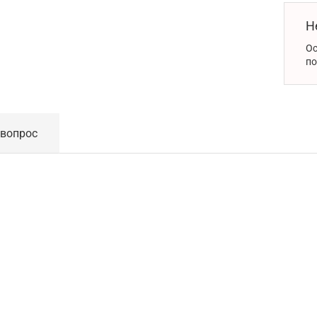
Н
Ос
по
 вопрос