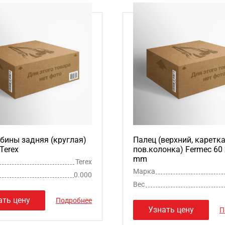
бины задняя (круглая)
Палец (верхний, каретка
Terex
пов.колонка) Fermec 60 
mm
Terex
Марка
0.000
Вес
ать цену
Подробнее
Узнать цену
П