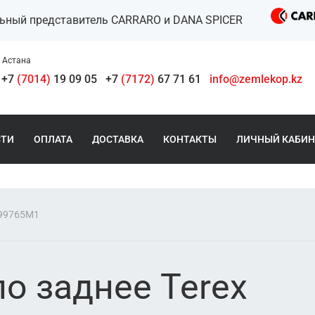
льный представитель CARRARO и DANA SPICER
Астана
+7
(7014)
19 09 05
+7
(7172)
67 71 61
info@zemlekop.kz
СТИ
ОПЛАТА
ДОСТАВКА
КОНТАКТЫ
ЛИЧНЫЙ КАБИН
099765M1
о заднее Terex