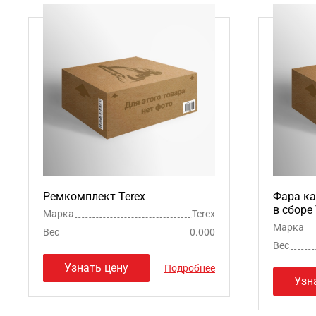
Ремкомплект Terex
Фара ка
в сборе 
Марка
Terex
Марка
Вес
0.000
Вес
Узнать цену
Подробнее
Узн