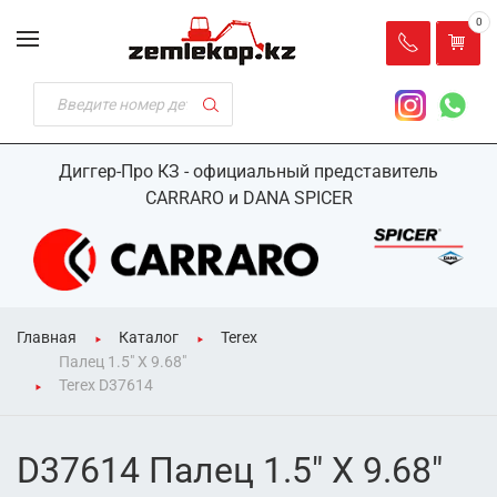
0
Диггер-Про КЗ - официальный представитель
CARRARO и DANA SPICER
Главная
Каталог
Terex
Палец 1.5" X 9.68"
Terex D37614
D37614 Палец 1.5" X 9.68"