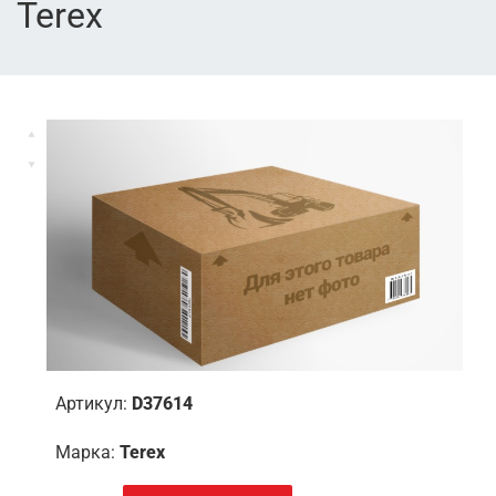
Terex
Артикул:
D37614
Марка:
Terex