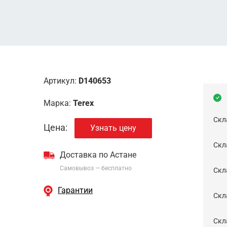
Артикул:
D140653
Марка:
Terex
Скл
Цена:
Узнать цену
Скла
Доставка по Астане
Самовывоз — бесплатно
Cкл
Гарантии
Скла
Скла