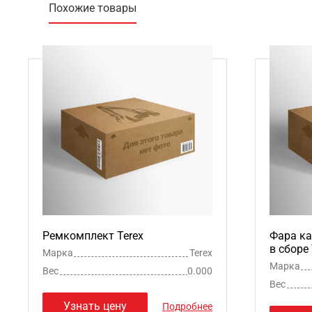
Похожие товары
Ремкомплект Terex
Фара ка
в сборе 
Марка
Terex
Марка
Вес
0.000
Вес
Узнать цену
Подробнее