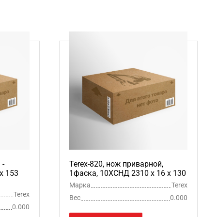
 -
Terex-820, нож приварной,
x 153
1фаска, 10ХСНД 2310 х 16 х 130
Марка
Terex
Terex
Вес
0.000
0.000