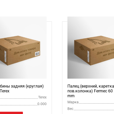
бины задняя (круглая)
Палец (верхний, каретка
Terex
пов.колонка) Fermec 60 
mm
Terex
Марка
0.000
Вес