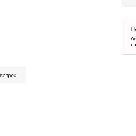
Н
Ос
по
 вопрос