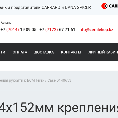
льный представитель CARRARO и DANA SPICER
Астана
+7
(7014)
19 09 05
+7
(7172)
67 71 61
info@zemlekop.kz
СТИ
ОПЛАТА
ДОСТАВКА
КОНТАКТЫ
ЛИЧНЫЙ КАБИН
ния рукояти к БСМ Terex / Case D140653
4x152мм креплени