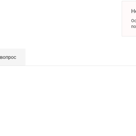
Н
Ос
по
 вопрос