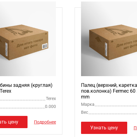
бины задняя (круглая)
Палец (верхний, каретка
Terex
пов.колонка) Fermec 60 
mm
Terex
Марка
0.000
Вес
ать цену
Подробнее
Узнать цену
П