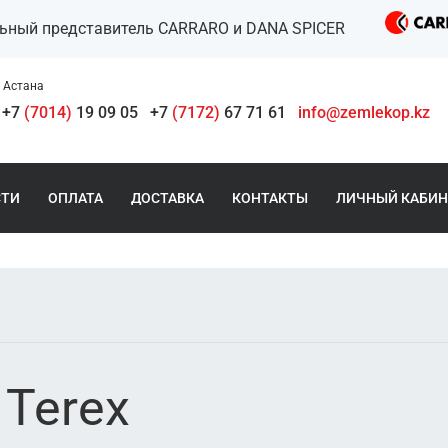
льный представитель CARRARO и DANA SPICER
Астана
+7
(7014)
19 09 05
+7
(7172)
67 71 61
info@zemlekop.kz
СТИ
ОПЛАТА
ДОСТАВКА
КОНТАКТЫ
ЛИЧНЫЙ КАБИН
 Terex