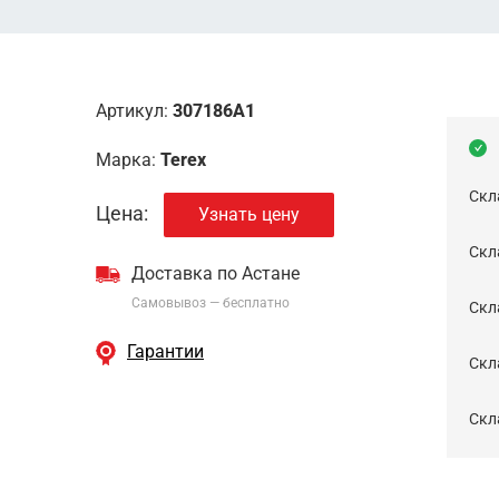
Артикул:
307186A1
Марка:
Terex
Скл
Цена:
Узнать цену
Скла
Доставка по Астане
Самовывоз — бесплатно
Cкл
Гарантии
Скла
Скла