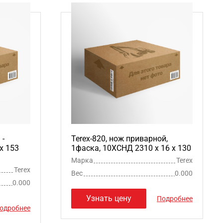
 -
Terex-820, нож приварной,
x 153
1фаска, 10ХСНД 2310 х 16 х 130
Марка
Terex
Terex
Вес
0.000
0.000
Узнать цену
Подробнее
одробнее