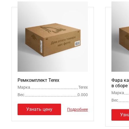
Ремкомплект Terex
Фара ка
в сборе 
Марка
Terex
Марка
Вес
0.000
Вес
Узнать цену
Подробнее
Узн