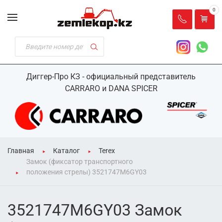
0
Диггер-Про КЗ - официальный представитель
CARRARO и DANA SPICER
Главная
Каталог
Terex
Замок (фиксатор транспортного
положения стрелы) 3521747M6GY03
3521747M6GY03 Замок