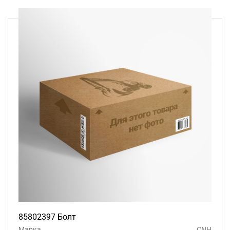
85802397 Болт
Марка
CNH