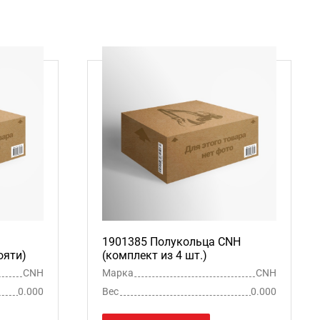
1901385 Полукольца CNH
ояти)
(комплект из 4 шт.)
CNH
Марка
CNH
0.000
Вес
0.000