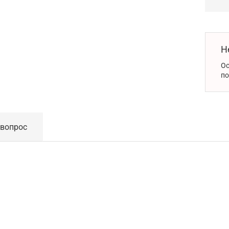
Н
Ос
по
 вопрос