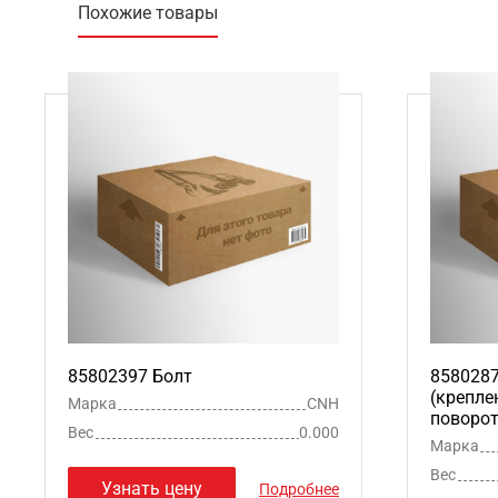
Похожие товары
85802397 Болт
858028
(крепле
Марка
CNH
поворот
Вес
0.000
Марка
Вес
Узнать цену
Подробнее