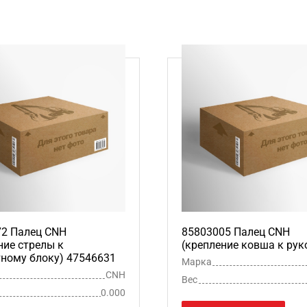
72 Палец CNH
85803005 Палец CNH
ние стрелы к
(крепление ковша к рук
ному блоку) 47546631
Марка
CNH
Вес
0.000