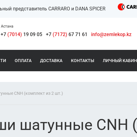
льный представитель CARRARO и DANA SPICER
Астана
+7
(7014)
19 09 05
+7
(7172)
67 71 61
info@zemlekop.kz
СТИ
ОПЛАТА
ДОСТАВКА
КОНТАКТЫ
ЛИЧНЫЙ КАБИН
нные CNH (комплект из 2 шт.)
и шатунные CNH (