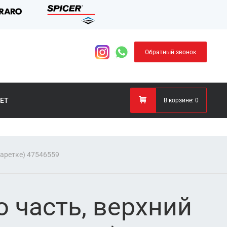
Обратный звонок
ЕТ
В корзине:
0
каретке) 47546559
 часть, верхний