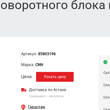
оворотного блока 
Артикул:
85803196
Марка:
CNH
Скл
Цена:
Узнать цену
Скла
Доставка по Астане
Самовывоз — бесплатно
Cкл
Гарантии
Скла