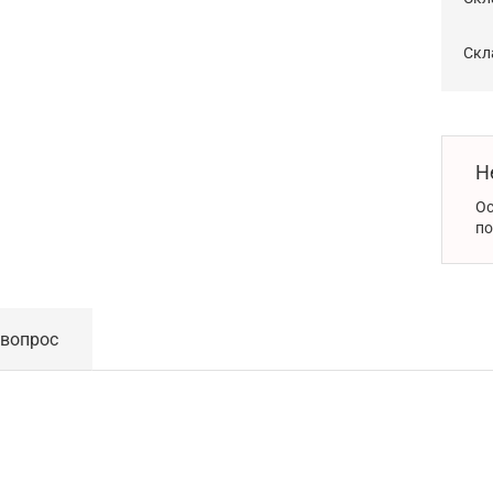
Скла
Н
Ос
по
 вопрос