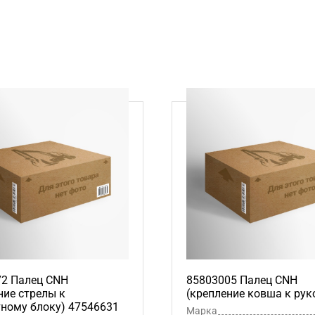
72 Палец CNH
85803005 Палец CNH
ние стрелы к
(крепление ковша к рук
ному блоку) 47546631
Марка