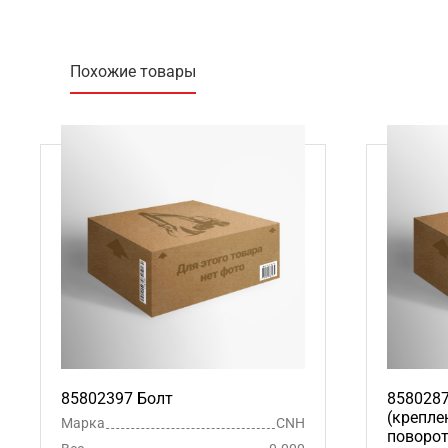
Похожие товары
85802397 Болт
858028
(крепле
Марка
CNH
поворот