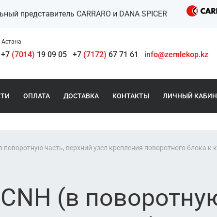
льный представитель CARRARO и DANA SPICER
Астана
+7
(7014)
19 09 05
+7
(7172)
67 71 61
info@zemlekop.kz
СТИ
ОПЛАТА
ДОСТАВКА
КОНТАКТЫ
ЛИЧНЫЙ КАБИН
в поворотную часть, верхний узел крепления поворотного блока к 
 CNH (в поворотную