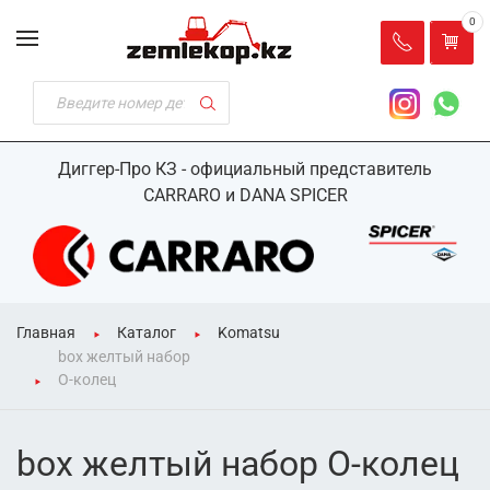
0
Диггер-Про КЗ - официальный представитель
CARRARO и DANA SPICER
Главная
Каталог
Komatsu
box желтый набор
О-колец
box желтый набор О-колец