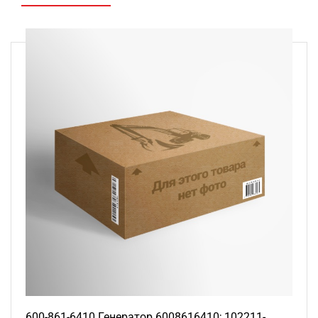
600-861-6410 Генератор 6008616410; 102211-