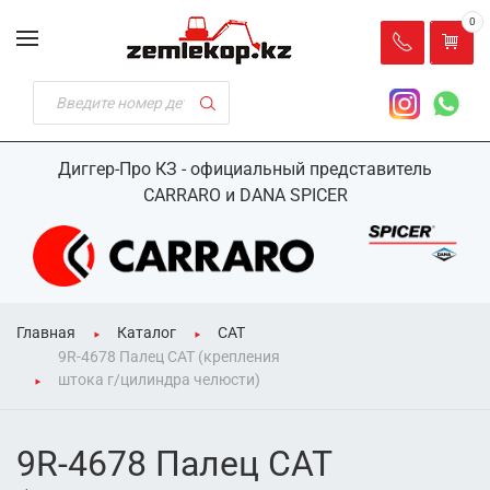
0
Диггер-Про КЗ - официальный представитель
CARRARO и DANA SPICER
Главная
Каталог
CAT
9R-4678 Палец CAT (крепления
штока г/цилиндра челюсти)
9R-4678 Палец CAT