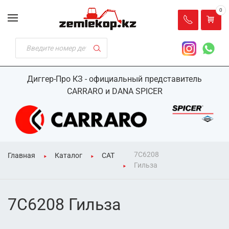
0
Диггер-Про КЗ - официальный представитель
CARRARO и DANA SPICER
7С6208
Главная
Каталог
CAT
Гильза
7С6208 Гильза