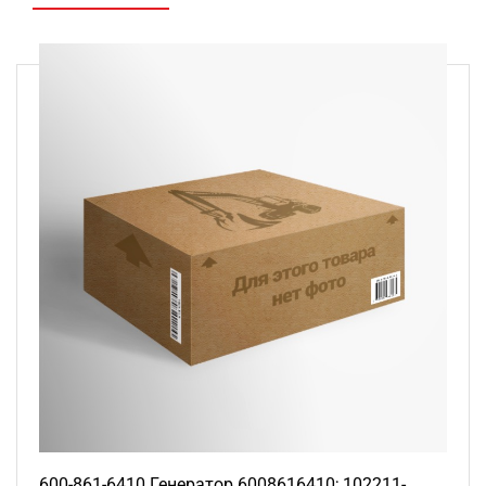
600-861-6410 Генератор 6008616410; 102211-