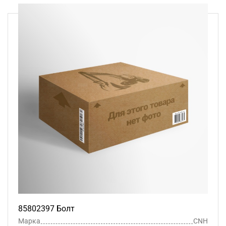
85802397 Болт
Марка
CNH