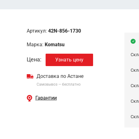
Артикул:
42N-856-1730
Марка:
Komatsu
Скл
Цена:
Узнать цену
Скла
Доставка по Астане
Самовывоз — бесплатно
Cкл
Гарантии
Скла
Скла