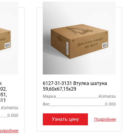
к
6127-31-3131 Втулка шатуна
02,
59,60х67,15х29
051,
Марка
Komatsu
511
Вес
0.000
Komatsu
0.000
Узнать цену
Подробнее
одробнее