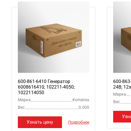
600-861-6410 Генератор
600-863
6008616410; 102211-4050;
24В; 12
1022114050
Марка
Марка
Komatsu
Вес
Вес
0.000
Узн
Узнать цену
Подробнее