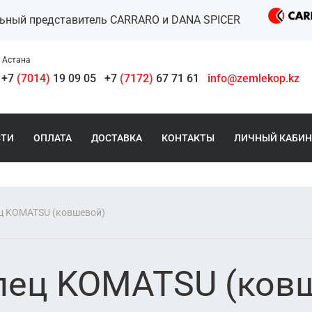
льный представитель CARRARO и DANA SPICER
Астана
+7
(7014)
19 09 05
+7
(7172)
67 71 61
info@zemlekop.kz
СТИ
ОПЛАТА
ДОСТАВКА
КОНТАКТЫ
ЛИЧНЫЙ КАБИН
ц KOMATSU (ковшевой)
лец KOMATSU (ков