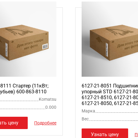
-8111 Стартер (11кВт;
6127-21-8051 Подшипни
зубьев) 600-863-8110
упорный STD 6127-21-80
6127-21-8510, 6127-21-8
Komatsu
6127-21-8050, 6127-21-8
0.000
Марка
Вес
ать цену
Подробнее
Узнать цену
П