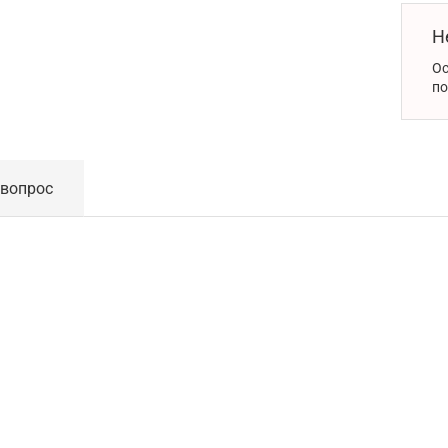
Н
Ос
по
 вопрос