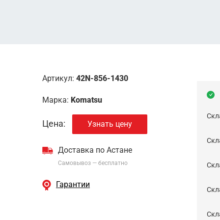
Артикул:
42N-856-1430
Марка:
Komatsu
Скл
Цена:
Узнать цену
Скла
Доставка по Астане
Самовывоз — бесплатно
Cкл
Гарантии
Скла
Скла