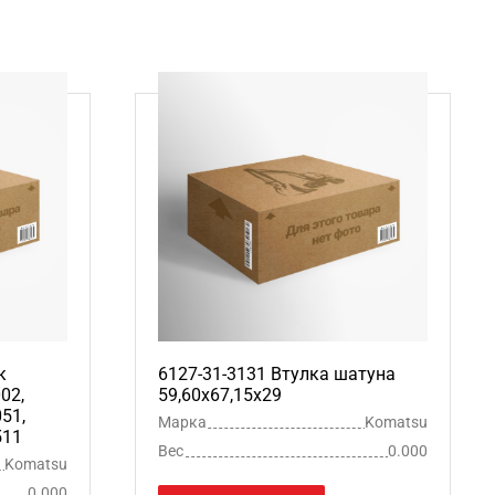
к
6127-31-3131 Втулка шатуна
02,
59,60х67,15х29
051,
Марка
Komatsu
511
Вес
0.000
Komatsu
0.000