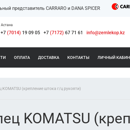
льный представитель CARRARO и DANA SPICER
Астана
+7
(7014)
19 09 05
+7
(7172)
67 71 61
info@zemlekop.kz
СТИ
ОПЛАТА
ДОСТАВКА
КОНТАКТЫ
ЛИЧНЫЙ КАБИН
ц KOMATSU (крепление штока г/ц рукояти)
лец KOMATSU (креп