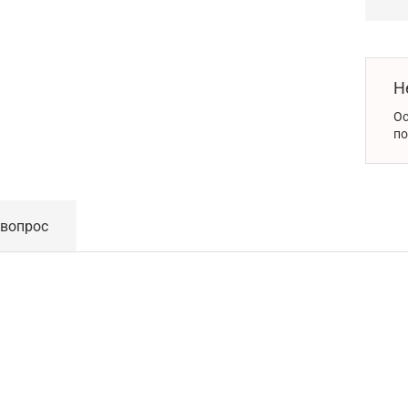
Н
Ос
по
 вопрос