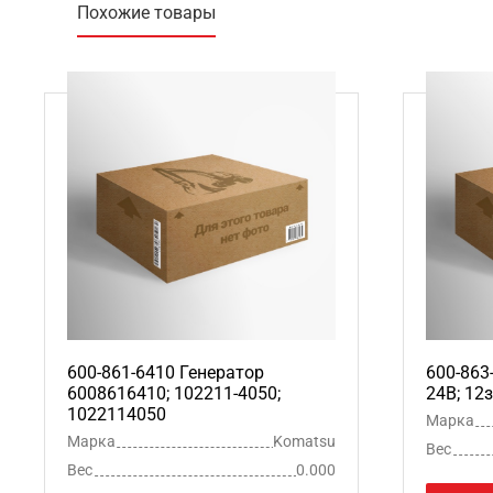
Похожие товары
600-861-6410 Генератор
600-863
6008616410; 102211-4050;
24В; 12
1022114050
Марка
Марка
Komatsu
Вес
Вес
0.000