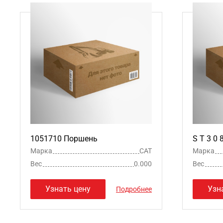
1051710 Поршень
S T 3 0
Марка
CAT
Марка
Вес
0.000
Вес
Узнать цену
Узн
Подробнее