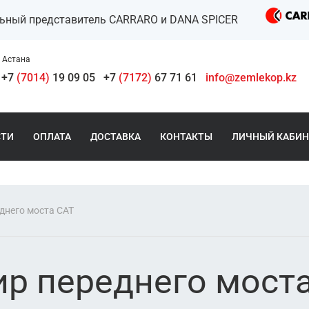
льный представитель CARRARO и DANA SPICER
Астана
+7
(7014)
19 09 05
+7
(7172)
67 71 61
info@zemlekop.kz
СТИ
ОПЛАТА
ДОСТАВКА
КОНТАКТЫ
ЛИЧНЫЙ КАБИН
днего моста CAT
ир переднего мост