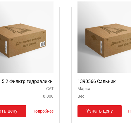
 8 5 2 Фильтр гидравлики
1390566 Сальник
CAT
Марка
0.000
Вес
ать цену
Узнать цену
Подробнее
П