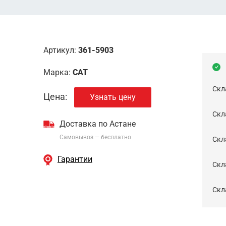
Артикул:
361-5903
Марка:
CAT
Скл
Цена:
Узнать цену
Скла
Доставка по Астане
Самовывоз — бесплатно
Cкл
Гарантии
Скла
Скла