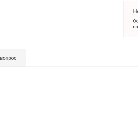
Н
Ос
по
 вопрос