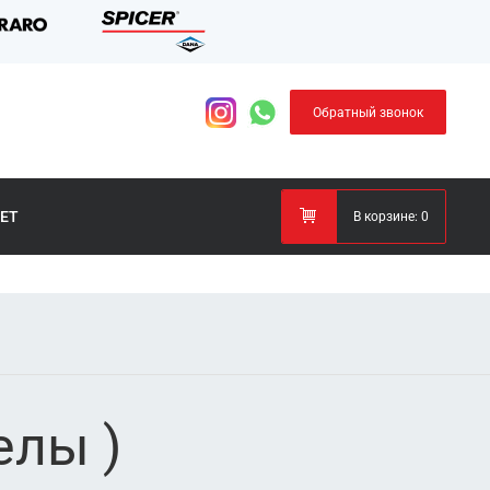
Обратный звонок
ЕТ
В корзине:
0
елы )