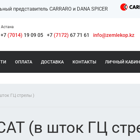
льный представитель CARRARO и DANA SPICER
Астана
+7
(7014)
19 09 05
+7
(7172)
67 71 61
info@zemlekop.kz
СТИ
ОПЛАТА
ДОСТАВКА
КОНТАКТЫ
ЛИЧНЫЙ КАБИН
шток ГЦ стрелы )
CAT (в шток ГЦ стр