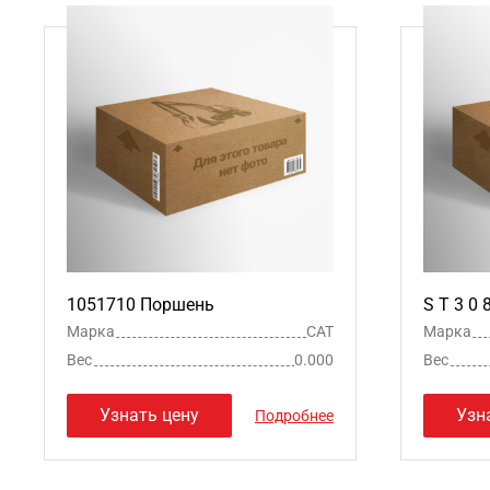
1051710 Поршень
S T 3 0
Марка
CAT
Марка
Вес
0.000
Вес
Узнать цену
Узн
Подробнее