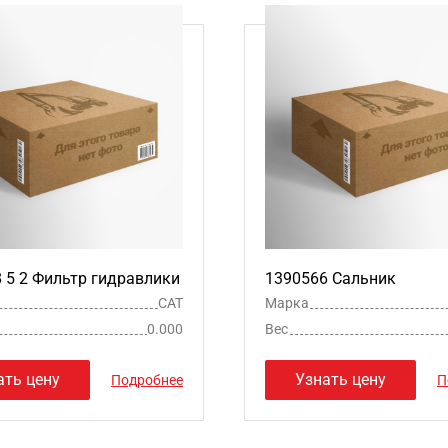
 8 5 2 Фильтр гидравлики
1390566 Сальник
CAT
Марка
0.000
Вес
ать цену
Узнать цену
Подробнее
П