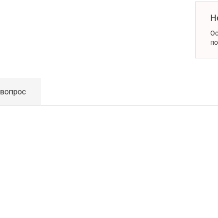
Н
Ос
по
 вопрос