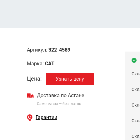
Артикул:
322-4589
Марка:
CAT
Скл
Цена:
Узнать цену
Скла
Доставка по Астане
Самовывоз — бесплатно
Cкл
Гарантии
Скла
Скла