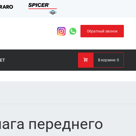
Обратный звонок
ЕТ
В корзине:
0
чага переднего