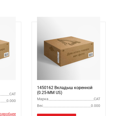
1450162 Вкладыш коренной
(0.25-MM US)
CAT
Марка
CAT
0.000
Вес
0.000
одробнее