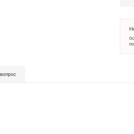
Н
Ос
по
 вопрос