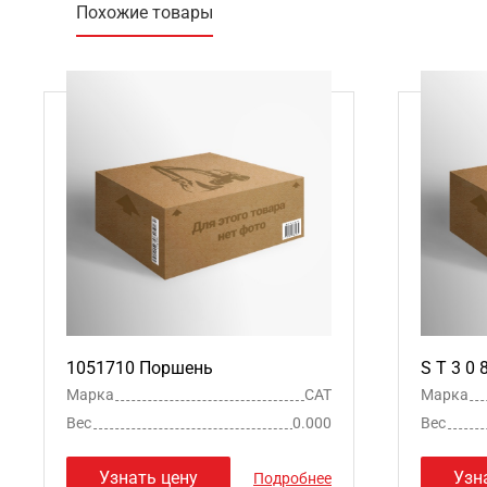
Похожие товары
1051710 Поршень
S T 3 0
Марка
CAT
Марка
Вес
0.000
Вес
Узнать цену
Узн
Подробнее