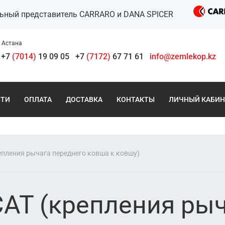
льный представитель CARRARO и DANA SPICER
Астана
+7
(7014)
19 09 05
+7
(7172)
67 71 61
info@zemlekop.kz
СТИ
ОПЛАТА
ДОСТАВКА
КОНТАКТЫ
ЛИЧНЫЙ КАБИН
епления рычага переднего ковша к ковшу)
CAT (крепления ры