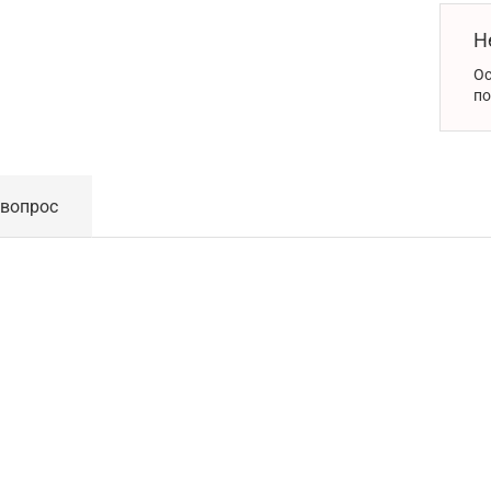
Н
Ос
по
 вопрос