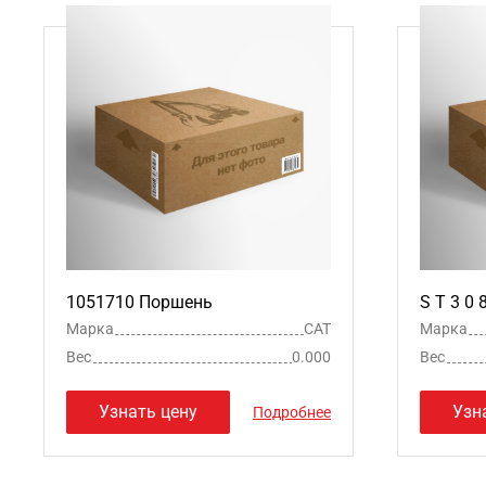
1051710 Поршень
S T 3 0
Марка
CAT
Марка
Вес
0.000
Вес
Узнать цену
Узн
Подробнее