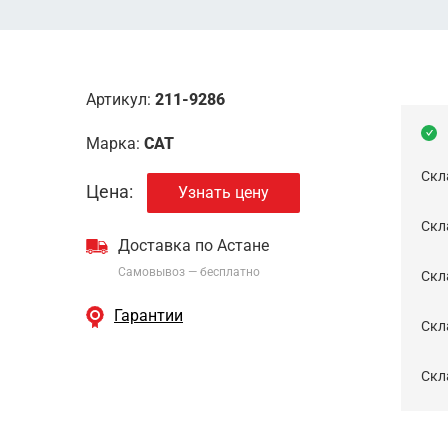
Артикул:
211-9286
Марка:
CAT
Скл
Цена:
Узнать цену
Скла
Доставка по Астане
Самовывоз — бесплатно
Cкл
Гарантии
Скла
Скла