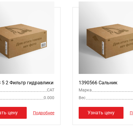
 8 5 2 Фильтр гидравлики
1390566 Сальник
CAT
Марка
0.000
Вес
ать цену
Узнать цену
Подробнее
П