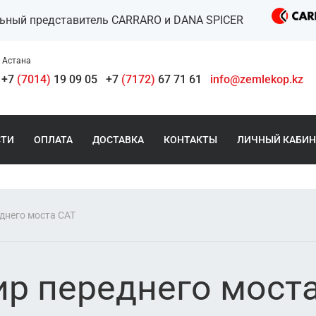
льный представитель CARRARO и DANA SPICER
Астана
+7
(7014)
19 09 05
+7
(7172)
67 71 61
info@zemlekop.kz
СТИ
ОПЛАТА
ДОСТАВКА
КОНТАКТЫ
ЛИЧНЫЙ КАБИН
днего моста CAT
ир переднего мост