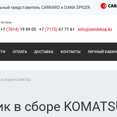
льный представитель CARRARO и DANA SPICER
Астана
+7
(7014)
19 09 05
+7
(7172)
67 71 61
info@zemlekop.kz
СТИ
ОПЛАТА
ДОСТАВКА
КОНТАКТЫ
ЛИЧНЫЙ КАБИН
 в сборе KOMATSU
ик в сборе KOMATS