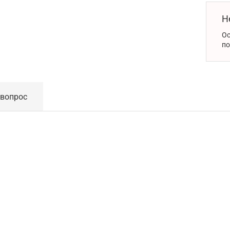
Н
Ос
по
 вопрос