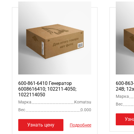
600-861-6410 Генератор
600-863
6008616410; 102211-4050;
24В; 12
1022114050
Марка
Марка
Komatsu
Вес
Вес
0.000
Узн
Узнать цену
Подробнее