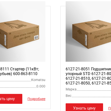
-8111 Стартер (11кВт;
6127-21-8051 Подшипни
зубьев) 600-863-8110
упорный STD 6127-21-80
6127-21-8510, 6127-21-8
Komatsu
6127-21-8050, 6127-21-8
0.000
Марка
Вес
ать цену
Подробнее
Узнать цену
П