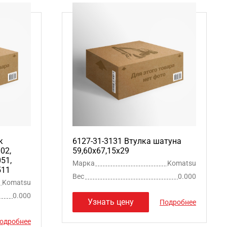
к
6127-31-3131 Втулка шатуна
02,
59,60х67,15х29
051,
Марка
Komatsu
511
Вес
0.000
Komatsu
0.000
Узнать цену
Подробнее
одробнее