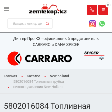
0
Диггер-Про КЗ - официальный представитель
CARRARO и DANA SPICER
Главная
Каталог
New holland
5802016084 Топливная трубка
низкого давления New Holland
5802016084 Топливная