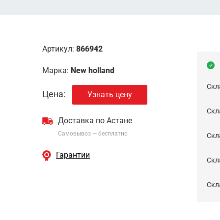
Артикул:
866942
Марка:
New holland
Скл
Цена:
Узнать цену
Скла
Доставка по Астане
Самовывоз — бесплатно
Cкл
Гарантии
Скла
Скла