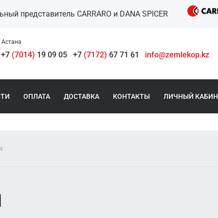
льный представитель CARRARO и DANA SPICER
Астана
+7
(7014)
19 09 05
+7
(7172)
67 71 61
info@zemlekop.kz
СТИ
ОПЛАТА
ДОСТАВКА
КОНТАКТЫ
ЛИЧНЫЙ КАБИН
я
я