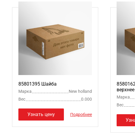
85801395 Шайба
8580162
верхнее
Марка
New holland
Марка
Вес
0.000
Вес
Узнать цену
Подробнее
Узн