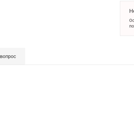
Н
Ос
по
 вопрос