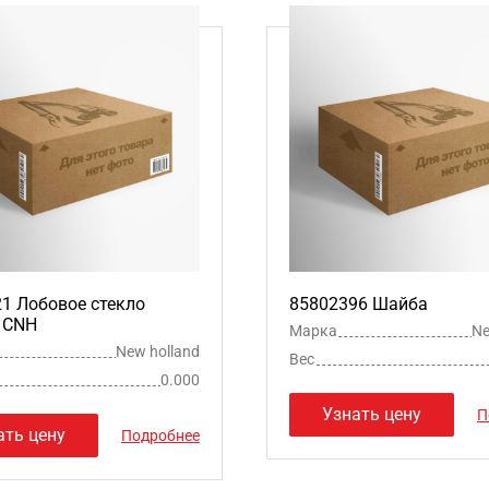
1 Лобовое стекло
85802396 Шайба
 CNH
Марка
Ne
New holland
Вес
0.000
Узнать цену
П
ать цену
Подробнее