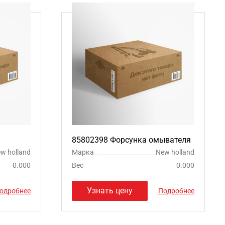
85802398 Форсунка омывателя
w holland
Марка
New holland
0.000
Вес
0.000
Узнать цену
одробнее
Подробнее