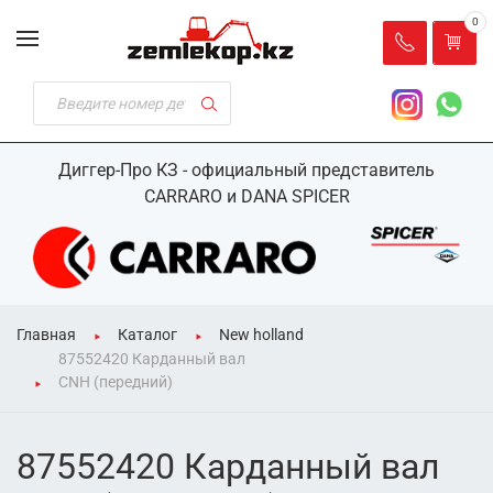
0
Диггер-Про КЗ - официальный представитель
CARRARO и DANA SPICER
Главная
Каталог
New holland
87552420 Карданный вал
CNH (передний)
87552420 Карданный вал