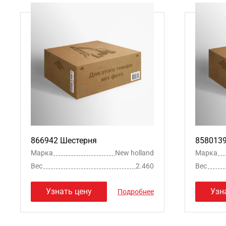
866942 Шестерня
858013
Марка
New holland
Марка
Вес
2.460
Вес
Узнать цену
Узн
Подробнее