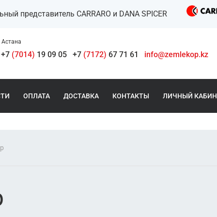
льный представитель CARRARO и DANA SPICER
Астана
+7
(7014)
19 09 05
+7
(7172)
67 71 61
info@zemlekop.kz
СТИ
ОПЛАТА
ДОСТАВКА
КОНТАКТЫ
ЛИЧНЫЙ КАБИН
ер
р