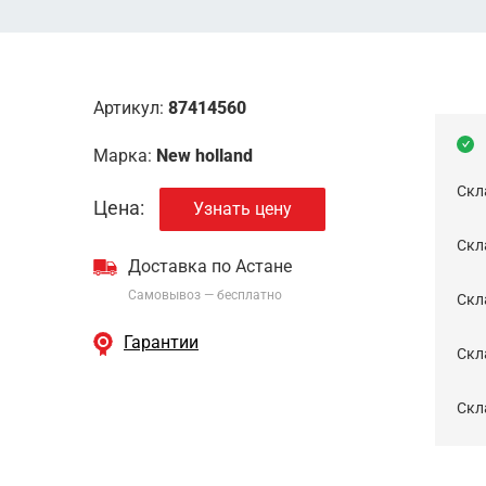
Артикул:
87414560
Марка:
New holland
Скл
Цена:
Узнать цену
Скла
Доставка по Астане
Самовывоз — бесплатно
Cкл
Гарантии
Скла
Скла