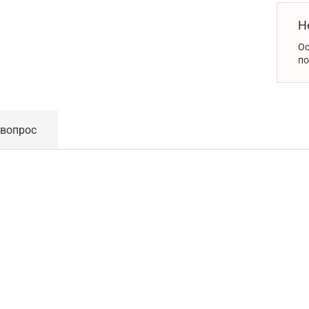
Н
Ос
по
 вопрос