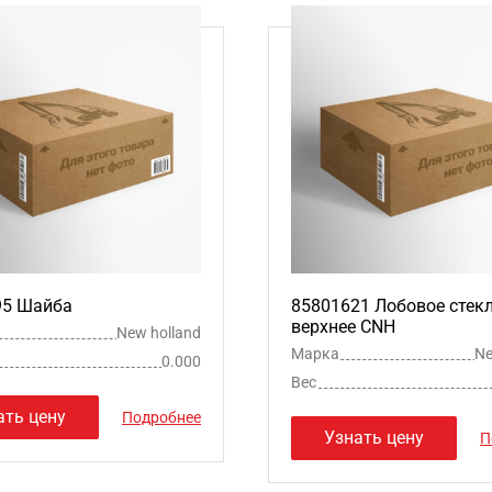
95 Шайба
85801621 Лобовое стек
верхнее CNH
New holland
Марка
Ne
0.000
Вес
ать цену
Подробнее
Узнать цену
П