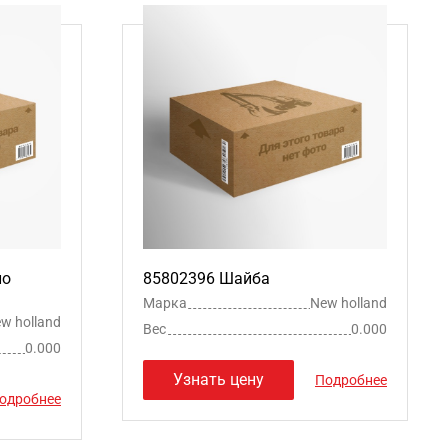
ло
85802396 Шайба
Марка
New holland
w holland
Вес
0.000
0.000
Узнать цену
Подробнее
одробнее