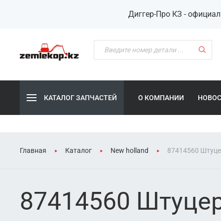
Диггер-Про КЗ - официа
КАТАЛОГ ЗАПЧАСТЕЙ
О КОМПАНИИ
НОВО
Главная
Каталог
New holland
87414560 Штуц
87414560 Штуце