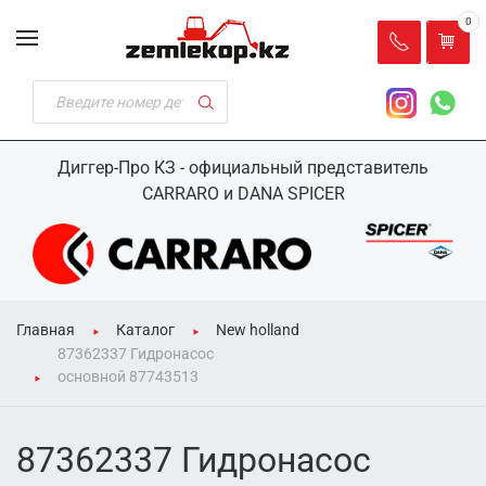
0
Диггер-Про КЗ - официальный представитель
CARRARO и DANA SPICER
Главная
Каталог
New holland
87362337 Гидронасос
основной 87743513
87362337 Гидронасос