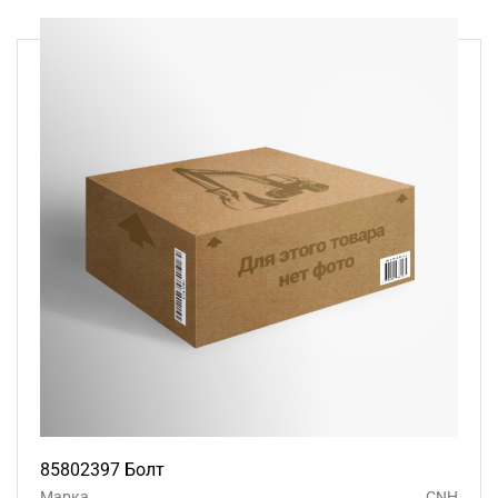
85802397 Болт
Марка
CNH