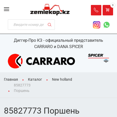
0
Диггер-Про КЗ - официальный представитель
CARRARO и DANA SPICER
Главная
Каталог
New holland
85827773
Поршень
85827773 Поршень