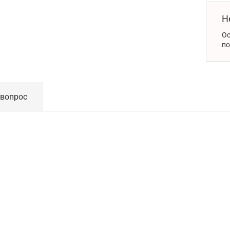
Н
Ос
по
 вопрос