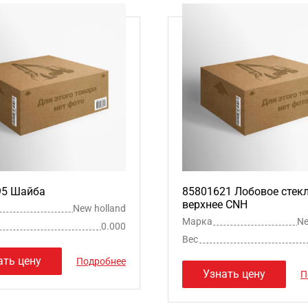
95 Шайба
85801621 Лобовое стек
верхнее CNH
New holland
Марка
Ne
0.000
Вес
ать цену
Подробнее
Узнать цену
П