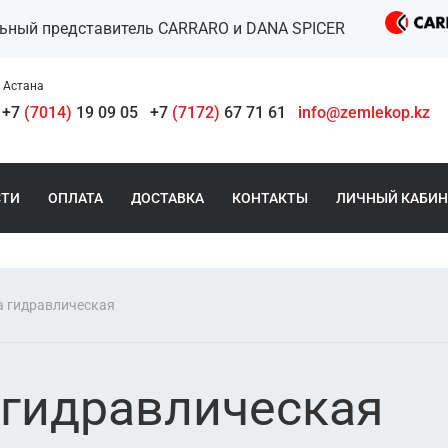
льный представитель CARRARO и DANA SPICER
Астана
+7
(7014)
19 09 05
+7
(7172)
67 71 61
info@zemlekop.kz
СТИ
ОПЛАТА
ДОСТАВКА
КОНТАКТЫ
ЛИЧНЫЙ КАБИН
а гидравлическая
 гидравлическая