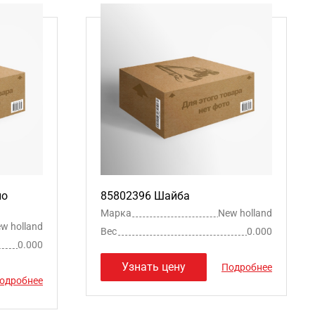
ло
85802396 Шайба
Марка
New holland
w holland
Вес
0.000
0.000
Узнать цену
Подробнее
одробнее