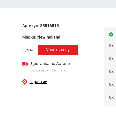
Артикул:
85816815
Марка:
New holland
Скл
Цена:
Узнать цену
Скла
Доставка по Астане
Самовывоз — бесплатно
Cкл
Гарантии
Скла
Скла