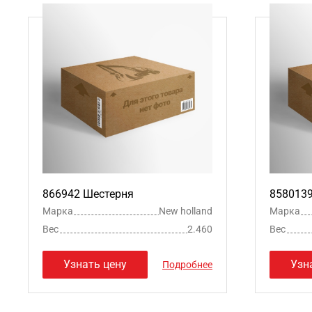
866942 Шестерня
858013
Марка
New holland
Марка
Вес
2.460
Вес
Узнать цену
Узн
Подробнее