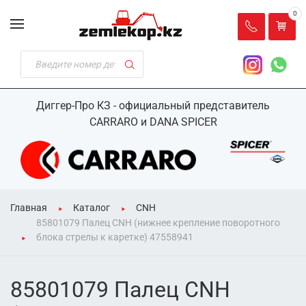
0
Диггер-Про КЗ - официальный представитель
CARRARO и DANA SPICER
Главная
Каталог
CNH
85801079 Палец CNH (нижнее крепление поворотного
блока стрелы к каретке) 47558941
85801079 Палец CNH