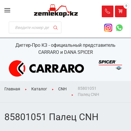
0
Диггер-Про КЗ - официальный представитель
CARRARO и DANA SPICER
85801051
Главная
Каталог
CNH
Палец CNH
85801051 Палец CNH