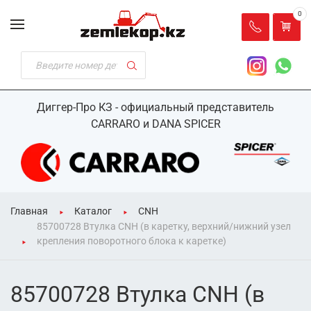
0
Диггер-Про КЗ - официальный представитель
CARRARO и DANA SPICER
Главная
Каталог
CNH
85700728 Втулка CNH (в каретку, верхний/нижний узел
крепления поворотного блока к каретке)
85700728 Втулка CNH (в