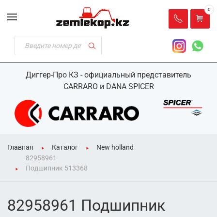
0
Диггер-Про КЗ - официальный представитель
CARRARO и DANA SPICER
Главная
Каталог
New holland
82958961
Подшипник 513368
82958961 Подшипник