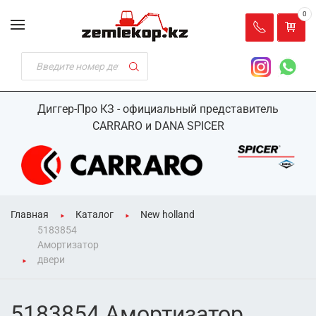
0
Диггер-Про КЗ - официальный представитель
CARRARO и DANA SPICER
Главная
Каталог
New holland
5183854
Амортизатор
двери
5183854 Амортизатор