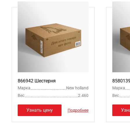
866942 Шестерня
858013
Марка
New holland
Марка
Вес
2.460
Вес
Узнать цену
Узн
Подробнее