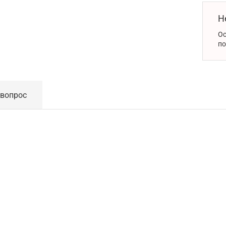
Н
Ос
по
 вопрос