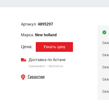
Артикул:
4895297
Марка:
New holland
Скл
Цена:
Узнать цену
Скла
Доставка по Астане
Самовывоз — бесплатно
Cкл
Гарантии
Скла
Скла