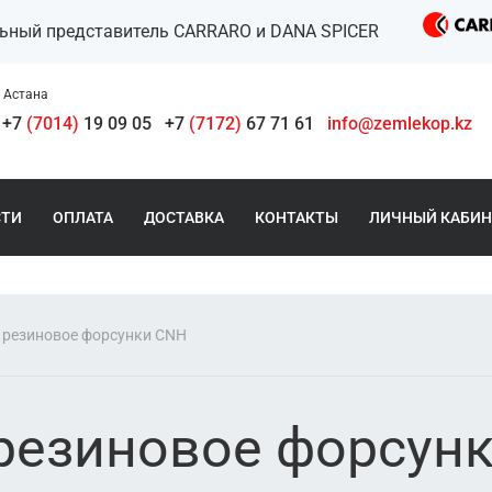
льный представитель CARRARO и DANA SPICER
Астана
+7
(7014)
19 09 05
+7
(7172)
67 71 61
info@zemlekop.kz
СТИ
ОПЛАТА
ДОСТАВКА
КОНТАКТЫ
ЛИЧНЫЙ КАБИН
 резиновое форсунки CNH
резиновое форсун