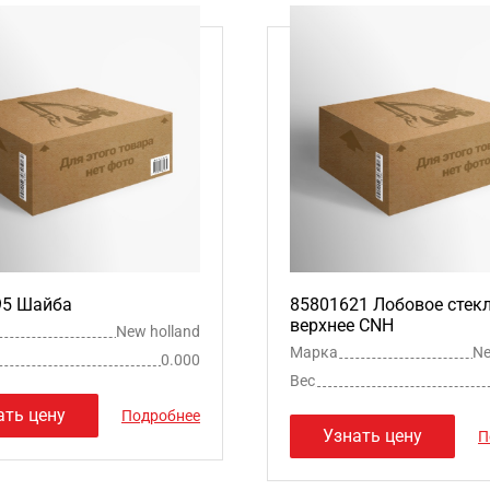
95 Шайба
85801621 Лобовое стек
верхнее CNH
New holland
Марка
Ne
0.000
Вес
ать цену
Подробнее
Узнать цену
П