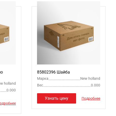
ло
85802396 Шайба
Марка
New holland
w holland
Вес
0.000
0.000
Узнать цену
Подробнее
одробнее