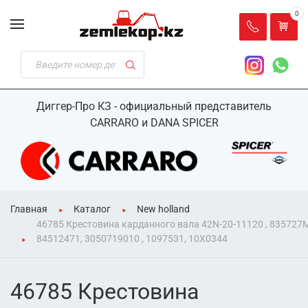
0
Диггер-Про КЗ - официальный представитель
CARRARO и DANA SPICER
Главная
Каталог
New holland
46785 Крестовина карданного вала 42N-20-11120 , 835727
84512471, 3050719010 , 1097531, 10X0344
46785 Крестовина